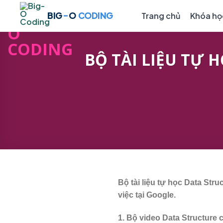
Skip
-
BIG
O
CODING
Trang chủ
Khóa họ
to
TRANG CHỦ
K
content
💻
Cho k
BỘ TÀI LIỆU TỰ
🎓
Học 
🤖
AI & 
👑
Khóa
Quy 
📋
học
Bộ tài liệu tự học Data St
việc tại Google.
1. Bộ video Data Structure