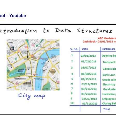
o
ol
–
Youtube