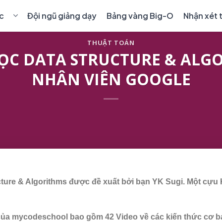
c
Đội ngũ giảng dạy
Bảng vàng Big-O
Nhận xét 
HÓA HỌC
ĐỘI NGŨ GIẢNG DẠY
BẢNG VÀNG BIG-O
NH
THUẬT TOÁN
ỹ sư lập trình
›
 HỌC DATA STRUCTURE & ALG
sinh & sinh viên
NHÂN VIÊN GOOGLE
›
Blockchain
›
 học 1-1 Premium
định chuyển, hủy khóa
ructure & Algorithms được đề xuất bởi bạn YK Sugi. Một c
 của mycodeschool bao gồm 42 Video về các kiến thức cơ b