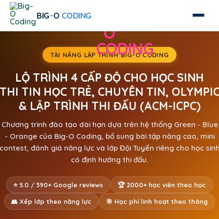
Skip
-
BIG
O
CODING
to
content
TÀI NĂNG LẬP TRÌNH BIG-O CODING
LỘ TRÌNH 4 CẤP ĐỘ CHO HỌC SINH
THI TIN HỌC TRẺ, CHUYÊN TIN, OLYMPI
& LẬP TRÌNH THI ĐẤU (ACM-ICPC)
Chương trình đào tạo dài hạn dựa trên hệ thống Green - Blue
- Orange của Big-O Coding, bổ sung bài tập nâng cao, mini
contest, đánh giá năng lực và lớp Đội Tuyển riêng cho học sin
có định hướng thi đấu.
⭐ 5.0 / 390+ Google reviews
🏆 2000+ học viên theo học
👥 Xếp lớp theo năng lực
🎯 Học phí linh hoạt theo tháng