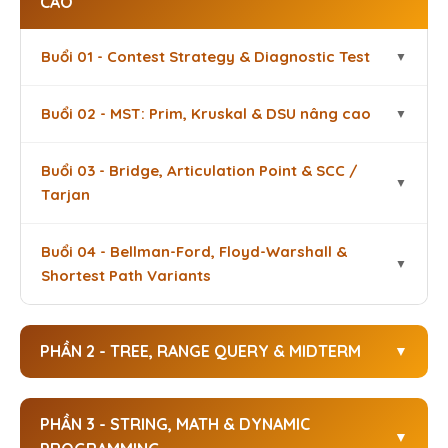
CAO
Buổi 01 - Contest Strategy & Diagnostic Test
Buổi 02 - MST: Prim, Kruskal & DSU nâng cao
Buổi 03 - Bridge, Articulation Point & SCC /
Tarjan
Buổi 04 - Bellman-Ford, Floyd-Warshall &
Shortest Path Variants
PHẦN 2 - TREE, RANGE QUERY & MIDTERM
PHẦN 3 - STRING, MATH & DYNAMIC