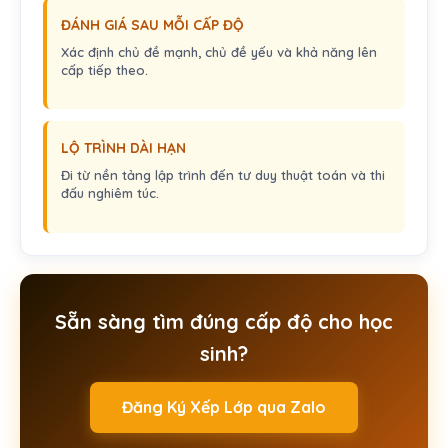
ĐÁNH GIÁ SAU MỖI CẤP ĐỘ
Xác định chủ đề mạnh, chủ đề yếu và khả năng lên
cấp tiếp theo.
LỘ TRÌNH DÀI HẠN
Đi từ nền tảng lập trình đến tư duy thuật toán và thi
đấu nghiêm túc.
Sẵn sàng tìm đúng cấp độ cho học
sinh?
Đăng Ký Xếp Lớp qua Zalo