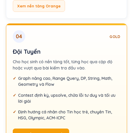
Xem nền tảng Orange
04
GOLD
Đội Tuyển
Cho học sinh có nền tảng tốt, từng học qua cập độ
hoặc vượt qua bài kiểm tra đầu vào.
Graph nâng cao, Range Query, DP, String, Math,
Geometry và Flow
Contest định kỳ, upsolve, chữa lỗi tư duy và tối ưu
lời giải
Định hướng cá nhân cho Tin học trẻ, chuyên Tin,
HSG, Olympic, ACM-ICPC