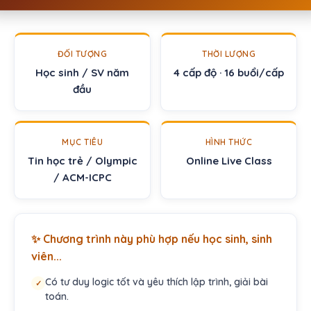
ĐỐI TƯỢNG
THỜI LƯỢNG
Học sinh / SV năm
4 cấp độ · 16 buổi/cấp
đầu
MỤC TIÊU
HÌNH THỨC
Tin học trẻ / Olympic
Online Live Class
/ ACM-ICPC
✨ Chương trình này phù hợp nếu học sinh, sinh
viên...
Có tư duy logic tốt và yêu thích lập trình, giải bài
✓
toán.