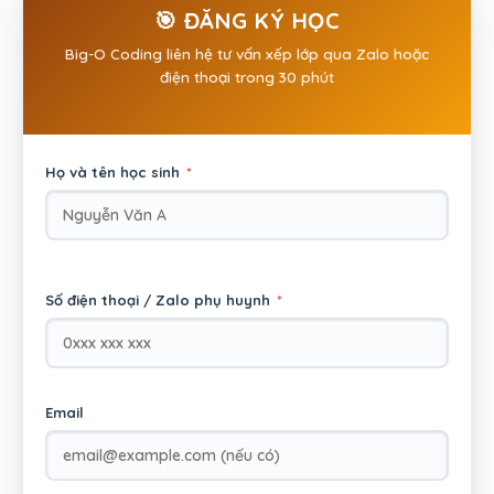
🎯 ĐĂNG KÝ HỌC
Big-O Coding liên hệ tư vấn xếp lớp qua Zalo hoặc
điện thoại trong 30 phút
Họ và tên học sinh
*
Số điện thoại / Zalo phụ huynh
*
Email