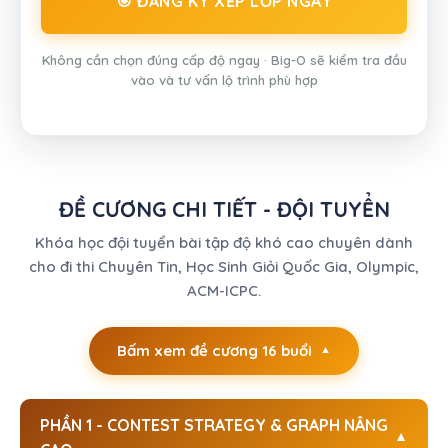
🎯 ĐĂNG KÝ XẾP LỚP NGAY
Không cần chọn đúng cấp độ ngay · Big-O sẽ kiểm tra đầu
vào và tư vấn lộ trình phù hợp
ĐỀ CƯƠNG CHI TIẾT - ĐỘI TUYỂN
Khóa học đội tuyển bài tập độ khó cao chuyên dành
cho đi thi Chuyên Tin, Học Sinh Giỏi Quốc Gia, Olympic,
ACM-ICPC.
Bấm xem đề cương 16 buổi
PHẦN 1 - CONTEST STRATEGY & GRAPH NÂNG