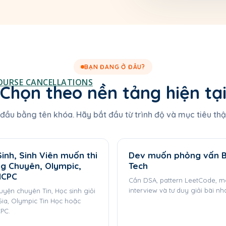
BẠN ĐANG Ở ĐÂU?
OURSE CANCELLATIONS
Chọn theo nền tảng hiện tạ
đầu bằng tên khóa. Hãy bắt đầu từ trình độ và mục tiêu thậ
inh, Sinh Viên muốn thi
Dev muốn phỏng vấn B
ng Chuyên, Olympic,
Tech
ICPC
Cần DSA, pattern LeetCode, 
interview và tư duy giải bài nh
uyện chuyên Tin, Học sinh giỏi
ia, Olympic Tin Học hoặc
PC.