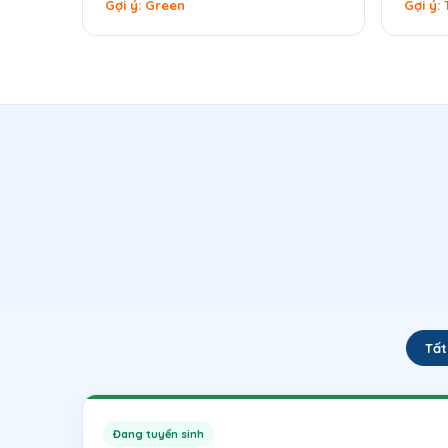
Gợi ý: Green
Gợi ý:
Tất
Đang tuyển sinh