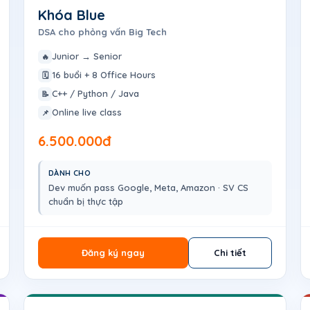
Khóa Blue
DSA cho phỏng vấn Big Tech
Junior → Senior
🔥
16 buổi + 8 Office Hours
🗓️
C++ / Python / Java
📝
Online live class
📌
6.500.000đ
DÀNH CHO
Dev muốn pass Google, Meta, Amazon · SV CS
chuẩn bị thực tập
Đăng ký ngay
Chi tiết