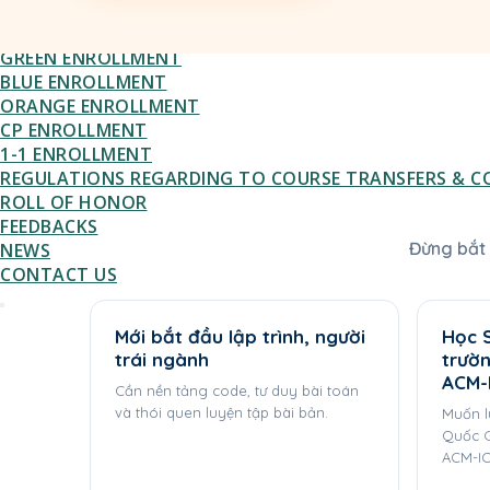
AI ENROLLMENT
LEETCODE ENROLLMENT
GREEN ENROLLMENT
BLUE ENROLLMENT
ORANGE ENROLLMENT
CP ENROLLMENT
1-1 ENROLLMENT
REGULATIONS REGARDING TO COURSE TRANSFERS & C
ROLL OF HONOR
FEEDBACKS
Đừng bắt 
NEWS
CONTACT US
Mới bắt đầu lập trình, người
Học S
trái ngành
trườ
ACM-
Cần nền tảng code, tư duy bài toán
và thói quen luyện tập bài bản.
Muốn l
Quốc G
ACM-IC