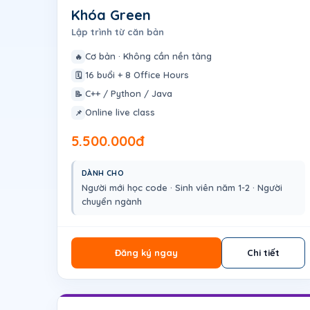
Khóa Green
Lập trình từ căn bản
Cơ bản · Không cần nền tảng
🔥
16 buổi + 8 Office Hours
🗓️
C++ / Python / Java
📝
Online live class
📌
5.500.000đ
DÀNH CHO
Người mới học code · Sinh viên năm 1-2 · Người
chuyển ngành
Đăng ký ngay
Chi tiết