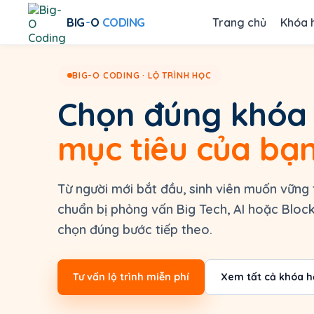
Skip
-
to
BIG
O
CODING
Trang chủ
Khóa 
content
💻
Ch
BIG-O CODING · LỘ TRÌNH HỌC
Chọn đúng khóa
🎓
Họ
HOMEPAGE
mục tiêu của bạ
🤖
AI
COURSES
AI COURSE
👑
Kh
LEETCODE COURSE
Từ người mới bắt đầu, sinh viên muốn vững 
ALGORITHMS COURSE
Qu
📋
chuẩn bị phỏng vấn Big Tech, AI hoặc Block
họ
GREEN COURSE
BLUE COURSE
chọn đúng bước tiếp theo.
ORANGE COURSE
CP COURSE
1-1 COURSE
Tư vấn lộ trình miễn phí
Xem tất cả khóa h
TEACHING STAFFS
ENROLLMENT