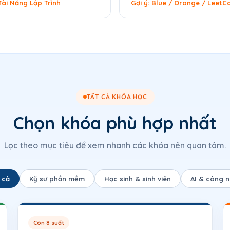
 Tài Năng Lập Trình
Gợi ý: Blue / Orange / LeetC
TẤT CẢ KHÓA HỌC
Chọn khóa phù hợp nhất
Lọc theo mục tiêu để xem nhanh các khóa nên quan tâm.
 cả
Kỹ sư phần mềm
Học sinh & sinh viên
AI & công 
Còn 8 suất