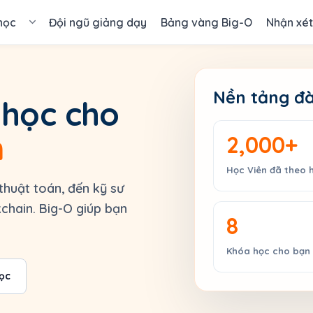
học
Đội ngũ giảng dạy
Bảng vàng Big-O
Nhận xét
o kỹ sư lập trình
›
Nền tảng đà
 học cho
c sinh & sinh viên
›
n
2,000+
 & Blockchain
›
óa học 1-1 Premium
Học Viên đã theo 
thuật toán, đến kỹ sư
y định chuyển, hủy khóa
chain. Big-O giúp bạn
c
8
Khóa học cho bạn 
ọc