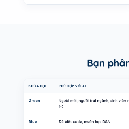
Bạn phân
KHÓA HỌC
PHÙ HỢP VỚI AI
Green
Người mới, người trái ngành, sinh viên
1-2
Blue
Đã biết code, muốn học DSA