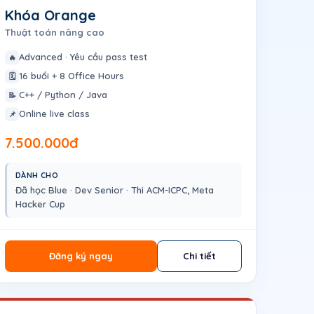
Khóa Orange
Thuật toán nâng cao
Advanced · Yêu cầu pass test
🔥
16 buổi + 8 Office Hours
🗓️
C++ / Python / Java
📝
Online live class
📌
7.500.000đ
DÀNH CHO
Đã học Blue · Dev Senior · Thi ACM-ICPC, Meta
Hacker Cup
Đăng ký ngay
Chi tiết