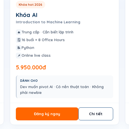
Khóa hot 2026
Khóa AI
Introduction to Machine Learning
Trung cấp · Cần biết lập trình
🔥
16 buổi + 8 Office Hours
🗓️
Python
📝
Online live class
📌
5.950.000đ
DÀNH CHO
Dev muốn pivot AI · Có nền thuật toán · Không
phải newbie
Đăng ký ngay
Chi tiết