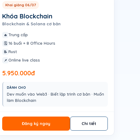
Khai giảng 06/07
Khóa Blockchain
Blockchain & Solana cơ bản
Trung cấp
🔥
16 buổi + 8 Office Hours
🗓️
Rust
📝
Online live class
📌
5.950.000đ
DÀNH CHO
Dev muốn vào Web3 · Biết lập trình cơ bản · Muốn
làm Blockchain
Đăng ký ngay
Chi tiết