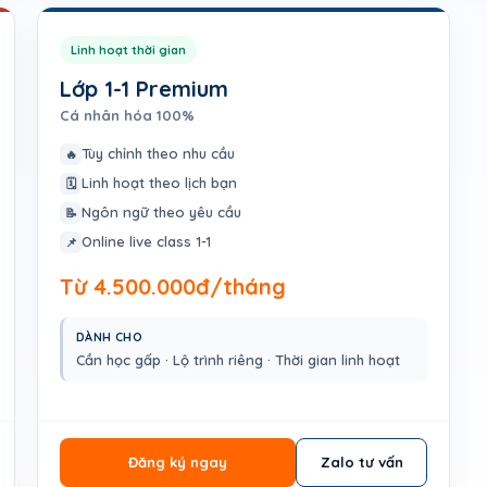
Linh hoạt thời gian
Lớp 1-1 Premium
Cá nhân hóa 100%
Tùy chỉnh theo nhu cầu
🔥
Linh hoạt theo lịch bạn
🗓️
Ngôn ngữ theo yêu cầu
📝
Online live class 1-1
📌
Từ 4.500.000đ/tháng
DÀNH CHO
Cần học gấp · Lộ trình riêng · Thời gian linh hoạt
Đăng ký ngay
Zalo tư vấn