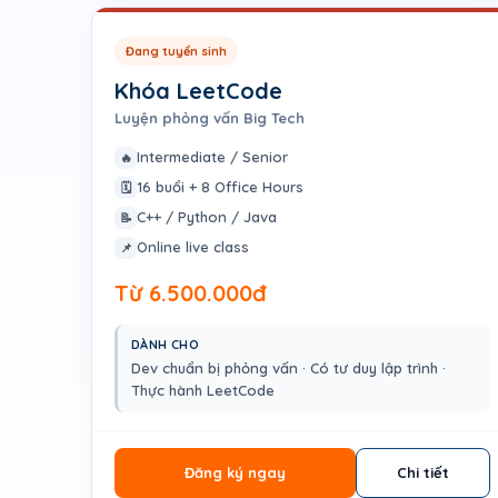
Đang tuyển sinh
Khóa LeetCode
Luyện phỏng vấn Big Tech
Intermediate / Senior
🔥
16 buổi + 8 Office Hours
🗓️
C++ / Python / Java
📝
Online live class
📌
Từ 6.500.000đ
DÀNH CHO
Dev chuẩn bị phỏng vấn · Có tư duy lập trình ·
Thực hành LeetCode
Đăng ký ngay
Chi tiết