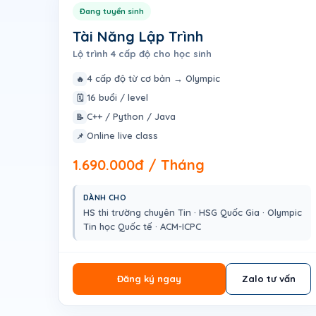
Đang tuyển sinh
Tài Năng Lập Trình
Lộ trình 4 cấp độ cho học sinh
4 cấp độ từ cơ bản → Olympic
🔥
16 buổi / level
🗓️
C++ / Python / Java
📝
Online live class
📌
1.690.000đ / Tháng
DÀNH CHO
HS thi trường chuyên Tin · HSG Quốc Gia · Olympic
Tin học Quốc tế · ACM-ICPC
Đăng ký ngay
Zalo tư vấn