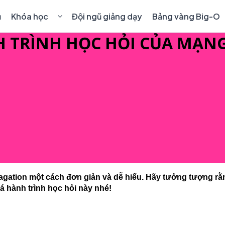
ủ
Khóa học
Đội ngũ giảng dạy
Bảng vàng Big-O
 TRÌNH HỌC HỎI CỦA MẠN
💻
Cho kỹ sư lập trình
›
🎓
Học sinh & sinh viên
›
🤖
AI & Blockchain
›
👑
Khóa học 1-1 Premium
📋
Quy định chuyển, hủy khóa học
opagation một cách đơn giản và dễ hiểu. Hãy tưởng tượng r
á hành trình học hỏi này nhé!