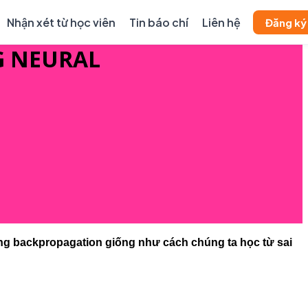
Nhận xét từ học viên
Tin báo chí
Liên hệ
Đăng ký
G NEURAL
ằng backpropagation giống như cách chúng ta học từ sai