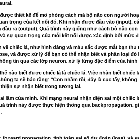
eural.
h được thiết kế để mô phỏng cách mà bộ não con người hoạt
n trọng của kết nối đó. Khi nhận được đầu vào (input), các
ra đầu ra (output). Quá trình này giống như cách bộ não con
à sự quan trọng của mỗi kết nối được xác định bởi mức độ
n về chiếc lá, như hình dáng và màu sắc được mắt bạn thu 
e, và được xử lý để bạn có thể nhận biết và phân loại đó 
ông tin qua các lớp neuron, xử lý từng đặc điểm của hình ả
 nào biết được chiếc lá là chiếc lá. Việc nhận biết chiếc lá
 chúng ta sẽ bảo rằng: “Con nhầm rồi, đây là cục tẩy, không
 thiện sự nhận biết trong tương lai.
lầm của mình. Khi mạng neural nhận diện sai một chiếc lá,
 Quá trình này được thực hiện thông qua backpropagation, g
.
: forward propagation, tính toán sai số dự đoán (loss), và