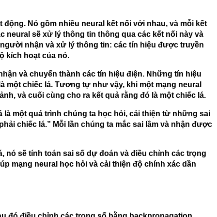
 động. Nó gồm nhiều neural kết nối với nhau, và mỗi kết
 neural sẽ xử lý thông tin thông qua các kết nối này và
 người nhận và xử lý thông tin: các tín hiệu được truyền
 kích hoạt của nó.
nhận và chuyển thành các tín hiệu điện. Những tín hiệu
là một chiếc lá. Tương tự như vậy, khi một mạng neural
nh, và cuối cùng cho ra kết quả rằng đó là một chiếc lá.
 là một quá trình chúng ta học hỏi, cải thiện từ những sai
 phải chiếc lá.” Mỗi lần chúng ta mắc sai lầm và nhận được
 nó sẽ tính toán sai số dự đoán và điều chỉnh các trọng
iúp mạng neural học hỏi và cải thiện độ chính xác dần
 sau đó điều chỉnh các trọng số bằng backpropagation.