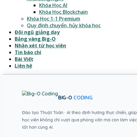
Khóa Học AI
Khóa Học Blockchain
Khóa Học 1-1 Premium
Quy định chuyển, hủy khóa học
Đội ngũ giảng dạy
Bảng vàng Big-O
Nhận xét từ học viên
Tin báo chí
Bài Viết
Liên hệ
BIG-O
CODING
Đào tạo Thuật Toán · AI theo định hướng thực chiến, giúp
học viên không chỉ vượt qua phỏng vấn mà còn làm việc
tốt hơn cùng AI.