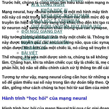
Trước hết, chúng ta cùng nhau tìm hiểu khái niệm mạng n
AI & CÔNG NGHỆ
KHÓA HỌC AI
Mạng neural, hay neural network, là một mô hình máy tín
KHÓA HỌC BLOCKCHAIN
nối này có một trọng số (weight) nhằm xác định mức độ qua
KHÓA HỌC 1-1 PREMIUM
truyền tín hiệu từ lớp này sang lớp khác cho đến khi tạo 
QUY ĐỊNH CHUYỂN, HỦY KHÓA HỌC
từ neuron này sang neuron khác thông qua các synapse, v
ĐỘI NGŨ GIẢNG DẠY
BẢNG VÀNG BIG-O
Hãy tưởng tượng khi bạn nhìn thấy một chiếc lá. Thông ti
NHẬN XÉT TỪ HỌC VIÊN
này được truyền qua các neuron trong não, qua các synaps
TIN BÁO CHÍ
nhận được hình ảnh của một chiếc lá, nó cũng sẽ truyền th
BÀI VIẾT
Thế nhưng, khi vừa mới được sinh ra, chúng ta sẽ không thể
LIÊN HỆ
lầm. Chẳng hạn, khi ta nhầm chiếc cục tẩy là chiếc lá, mẹ
phản hồi, bộ não sẽ điều chỉnh cách xử lý thông tin để cải
Tương tự như vậy, mạng neural cũng cần học từ những sai 
số để giảm thiểu sai số này trong lần dự đoán tiếp theo.
dần, giống như cách chúng ta học hỏi từ sai lầm của mình
Hành trình “học hỏi” của mạng neural
Hành trình học hỏi của mạng Neural trải qua các giai đoạn